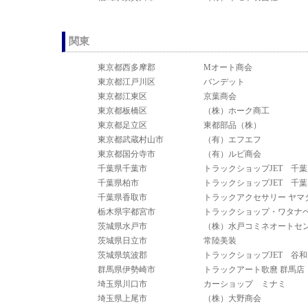
関東
東京都西多摩郡
Mオート商会
東京都江戸川区
バンデット
東京都江東区
京葉商会
東京都板橋区
（株）ホーク商工
東京都足立区
東都部品（株）
東京都武蔵村山市
（有）エフエフ
東京都国分寺市
（有）ルビ商会
千葉県千葉市
トラックショップJET 千
千葉県柏市
トラックショップJET 千
千葉県香取市
トラックアクセサリー ヤマ
栃木県宇都宮市
トラックショップ・ワタナ
茨城県水戸市
（株）水戸コミネオートセ
茨城県日立市
常陸美装
茨城県筑波郡
トラックショップJET 谷
群馬県伊勢崎市
トラックアート歌麿 群馬店
埼玉県川口市
カーショップ ミナミ
埼玉県上尾市
（株）大野商会