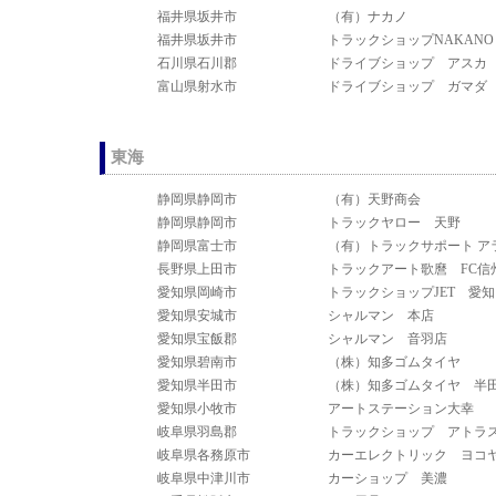
福井県坂井市
（有）ナカノ
福井県坂井市
トラックショップNAKANO
石川県石川郡
ドライブショップ アスカ
富山県射水市
ドライブショップ ガマダ
東海
静岡県静岡市
（有）天野商会
静岡県静岡市
トラックヤロー 天野
静岡県富士市
（有）トラックサポート ア
長野県上田市
トラックアート歌麿 FC信
愛知県岡崎市
トラックショップJET 愛
愛知県安城市
シャルマン 本店
愛知県宝飯郡
シャルマン 音羽店
愛知県碧南市
（株）知多ゴムタイヤ
愛知県半田市
（株）知多ゴムタイヤ 半
愛知県小牧市
アートステーション大幸
岐阜県羽島郡
トラックショップ アトラ
岐阜県各務原市
カーエレクトリック ヨコ
岐阜県中津川市
カーショップ 美濃