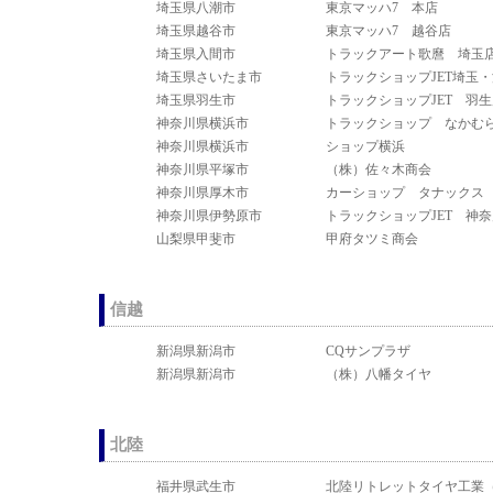
埼玉県八潮市
東京マッハ7 本店
埼玉県越谷市
東京マッハ7 越谷店
埼玉県入間市
トラックアート歌麿 埼玉
埼玉県さいたま市
トラックショップJET埼玉
埼玉県羽生市
トラックショップJET 羽
神奈川県横浜市
トラックショップ なかむ
神奈川県横浜市
ショップ横浜
神奈川県平塚市
（株）佐々木商会
神奈川県厚木市
カーショップ タナックス
神奈川県伊勢原市
トラックショップJET 神
山梨県甲斐市
甲府タツミ商会
信越
新潟県新潟市
CQサンプラザ
新潟県新潟市
（株）八幡タイヤ
北陸
福井県武生市
北陸リトレットタイヤ工業