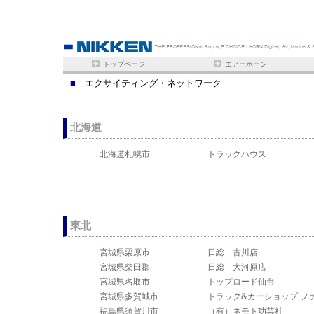
トップページ
エアーホーン
■
エクサイティング・ネットワーク
北海道
北海道札幌市
トラックハウス
東北
宮城県栗原市
日総 古川店
宮城県柴田郡
日総 大河原店
宮城県名取市
トップロード仙台
宮城県多賀城市
トラック&カーショップ フ
福島県須賀川市
（有）ネモト功芸社