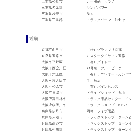
三重県松阪市
カー用品 ヒラノ
三重県多気郡
ヤングパワー
三重県鈴鹿市
Biss
三重県三重郡
トラックパーツ Pick up
近畿
京都府向日市
（株）グランプリ京都
奈良県五條市
ミスタータイヤマン五條
大阪市平野区
（有）ダイトー
大阪市西淀川区
43号線 ブルーピーター
大阪市大正区
（有）ナニワオートカンパ
大阪府東大阪市
早川商店
大阪府松原市
（有）パインヒルズ
大阪府貝塚市
ドライブショップ 丸山
大阪府富田林市
トラック用品センター イ
大阪府寝屋川市
トラックショップ KENZ
兵庫県伊丹市
岡崎ドライブ用品
兵庫県赤穂市
トラックストップ ターン
兵庫県高砂市
トラックストップ ターン
兵庫県朝来郡
トラックストップ ターン