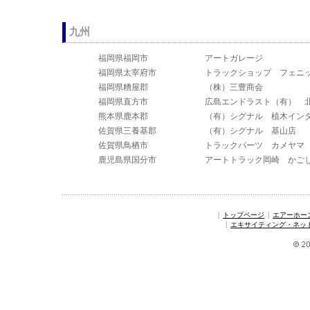
九州
福岡県福岡市
アートガレージ
福岡県太宰府市
トラックショップ フェニ
福岡県糟屋郡
（株）三豊商会
福岡県直方市
広島エンドラスト（有） 
熊本県鹿本郡
（有）シグナル 植木イン
佐賀県三養基郡
（有）シグナル 基山店
佐賀県鳥栖市
トラックパーツ カメヤマ
鹿児島県国分市
アートトラック岡崎 かご
|
|
トップページ
エアーホー
|
エキサイティング・ネッ